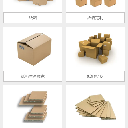
紙箱
紙箱定制
紙箱生產廠家
紙箱批發