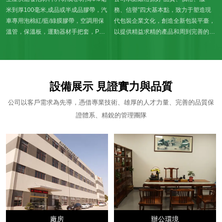
米到厚100毫米,成品或半成品膠帶，汽
務、信譽”四大基本點，致力于塑造現
車專用泡棉紅/藍/綠膜膠帶，空調用保
代包裝企業文化，創造全新包裝平臺，
溫管，保溫板，運動器材手把套，PE
以提供精益求精的產品和周到完善的服
和EVA地墊，瑜珈墊,野營墊,戶外防潮
務為己任，讓您的產品保護更充分，包
墊,防震墊片或密封墊片等
裝更完美！
設備展示 見證實力與品質
公司以客戶需求為先導，憑借專業技術、雄厚的人才力量、完善的品質保
證體系、精銳的管理團隊
廠房
辦公環境