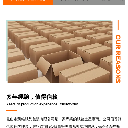
多年經驗，值得信賴
Years of production experience, trustworthy
昆山市凱維紙品包裝有限公司是一家專業的紙箱生產廠商。公司倡導綠
色環保的理念，嚴格遵循ISO質量管理體系與環境體系，保證產品中所