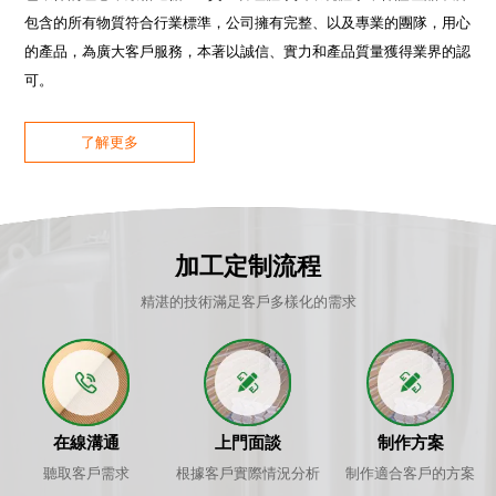
包含的所有物質符合行業標準，公司擁有完整、以及專業的團隊，用心
的產品，為廣大客戶服務，本著以誠信、實力和產品質量獲得業界的認
可。
了解更多
加工定制流程
精湛的技術滿足客戶多樣化的需求
在線溝通
上門面談
制作方案
聽取客戶需求
根據客戶實際情況分析
制作適合客戶的方案