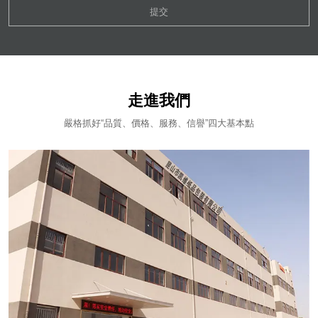
提交
走進我們
嚴格抓好“品質、價格、服務、信譽”四大基本點