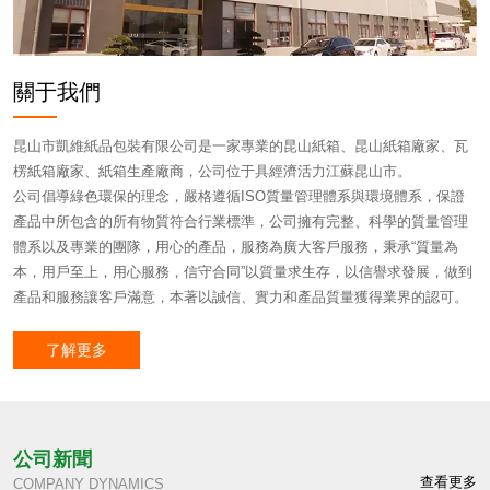
關于我們
昆山市凱維紙品包裝有限公司是一家專業的昆山紙箱、昆山紙箱廠家、瓦
楞紙箱廠家、紙箱生產廠商，公司位于具經濟活力江蘇昆山市。
公司倡導綠色環保的理念，嚴格遵循ISO質量管理體系與環境體系，保證
產品中所包含的所有物質符合行業標準，公司擁有完整、科學的質量管理
體系以及專業的團隊，用心的產品，服務為廣大客戶服務，秉承“質量為
本，用戶至上，用心服務，信守合同”以質量求生存，以信譽求發展，做到
產品和服務讓客戶滿意，本著以誠信、實力和產品質量獲得業界的認可。
了解更多
公司新聞
查看更多
COMPANY DYNAMICS