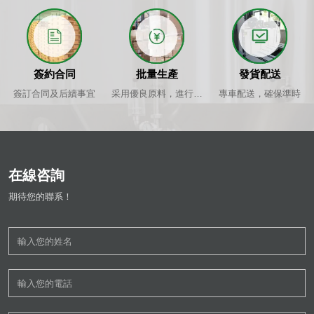
簽約合同
批量生產
發貨配送
簽訂合同及后續事宜
采用優良原料，進行生
專車配送，確保準時
產
在線咨詢
期待您的聯系！